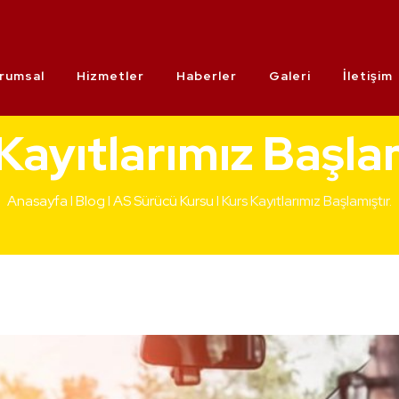
rumsal
Hizmetler
Haberler
Galeri
İletişim
Kayıtlarımız Başlam
Anasayfa
I
Blog
I
AS Sürücü Kursu
I Kurs Kayıtlarımız Başlamıştır.