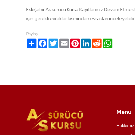
Eskişehir As sürücü Kursu Kayıtlarımız Devam Etmekte
için gerekli evraklar kısmından evrakları inceleyebilir v
Paylaş
Paylaş
Facebook
Twitter
Email
Pinterest
LinkedIn
Reddit
WhatsApp
Menü
Hakkımız