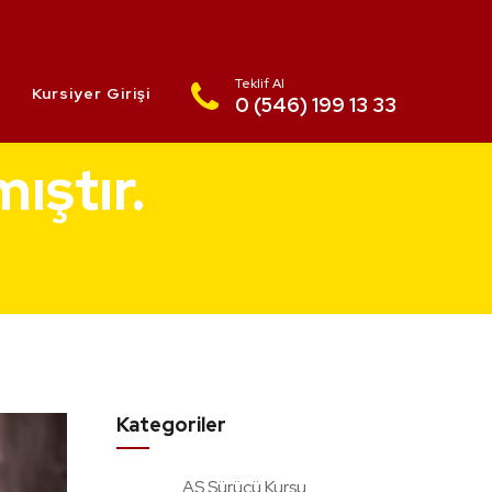
Teklif Al
Kursiyer Girişi
0 (546) 199 13 33
ıştır.
Kategoriler
AS Sürücü Kursu