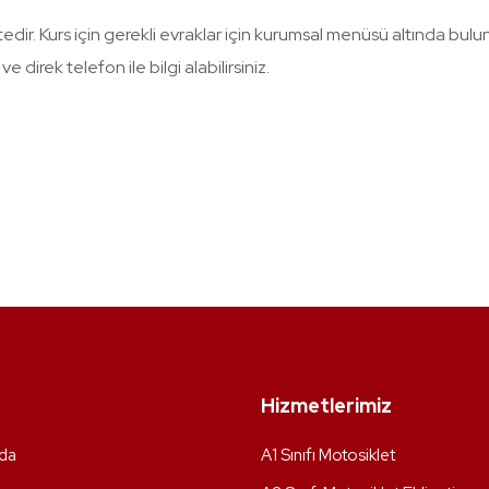
dir. Kurs için gerekli evraklar için kurumsal menüsü altında bulu
e direk telefon ile bilgi alabilirsiniz.
Hizmetlerimiz
da
A1 Sınıfı Motosiklet